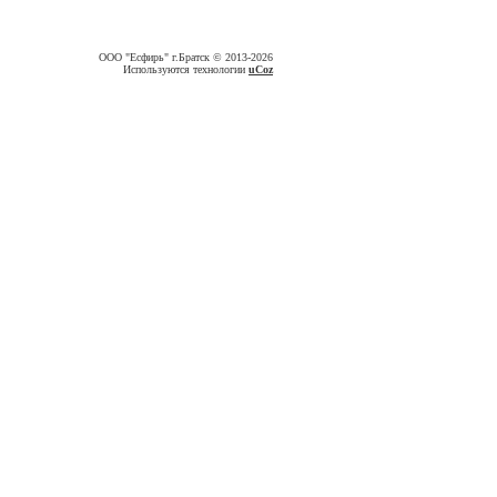
ООО "Есфирь" г.Братск © 2013-2026
Используются технологии
uCoz