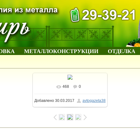
ОВКА
МЕТАЛЛОКОНСТРУКЦИИ
ОТДЕЛКА
468
0
В реальном размере
750x563
/
Добавлено
30.03.2017
avtogazeta38
173.4Kb